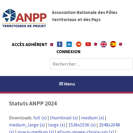
A
A
l
Association Nationale des Pôles
N
l
territoriaux et des Pays
P
e
P
r
a
ACCÈS ADHÉRENT
u
CONNEXION
c
o
R
n
e
t
c
e
h
Menu
n
e
u
r
Statuts ANPP 2024
c
h
PAYS / PETR
Downloads:
full (x)
|
thumbnail (x)
|
medium (x)
|
e
medium_large (x)
|
large (x)
|
1536x1536 (x)
|
2048x2048
r
ANPP
(x)
|
psacp-medium (x)
|
gform-image-choice-sm (x)
|