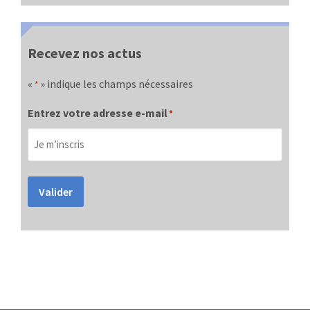
Recevez nos actus
«
» indique les champs nécessaires
*
Entrez votre adresse e-mail
*
Valider