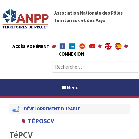
A
A
l
Association Nationale des Pôles
N
l
territoriaux et des Pays
P
e
P
r
a
ACCÈS ADHÉRENT
u
CONNEXION
c
o
R
n
e
t
c
e
h
Menu
n
e
u
r
DÉVELOPPEMENT DURABLE
c
h
PAYS / PETR
TÉPOSCV
e
r
TéPCV
ANPP