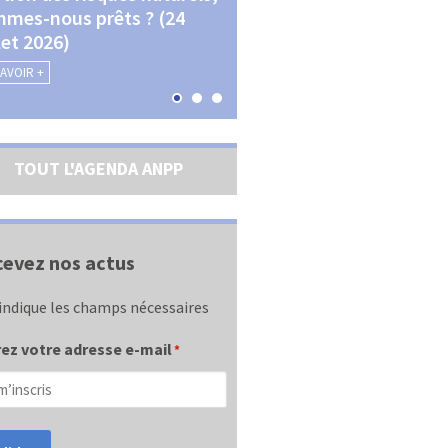
mes-nous prêts ? (24
La transition écologique 
llet 2026)
les contractualisations (4
septembre 2026)
SAVOIR +
EN SAVOIR +
TOUT L'AGENDA ANPP
evez nos actus
indique les champs nécessaires
ez votre adresse e-mail
*