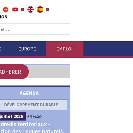
ION
E
EUROPE
EMPLOI
ADHERER
AGENDA
DÉVELOPPEMENT DURABLE
DÉVELOPPEMENT ÉCONOM
juillet 2026
en visio
4 septembre 2026
en visio
dredis territoriaux -
Webinaires "Transitions,
tion des risques naturels,
Financements et Territoir