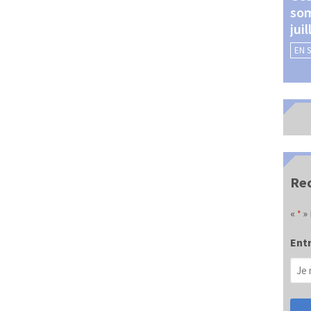
som
Châteauroux (24 et 25
jui
septembre 2026)
EN 
EN SAVOIR +
Rec
«
» 
*
Entr