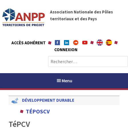
A
A
l
Association Nationale des Pôles
N
l
territoriaux et des Pays
P
e
P
r
a
ACCÈS ADHÉRENT
u
CONNEXION
c
o
R
n
e
t
c
e
h
Menu
n
e
u
r
DÉVELOPPEMENT DURABLE
c
h
PAYS / PETR
TÉPOSCV
e
r
TéPCV
ANPP