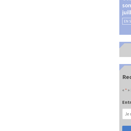
som
Châteauroux (24 et 25
jui
septembre 2026)
EN 
EN SAVOIR +
Rec
«
» 
*
Entr