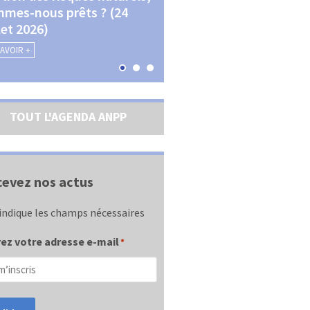
mes-nous prêts ? (24
La transition écologique 
llet 2026)
les contractualisations (4
septembre 2026)
SAVOIR +
EN SAVOIR +
TOUT L'AGENDA ANPP
evez nos actus
indique les champs nécessaires
ez votre adresse e-mail
*