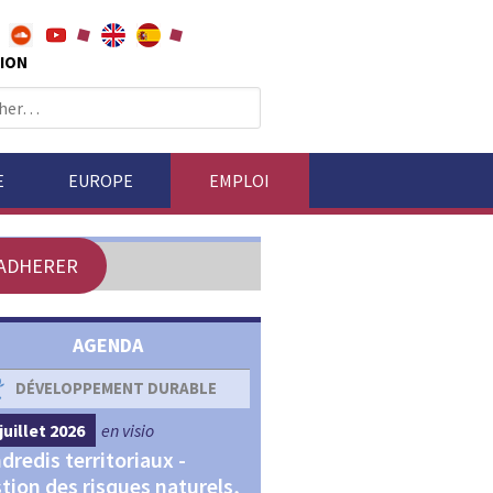
ION
E
EUROPE
EMPLOI
ADHERER
AGENDA
DÉVELOPPEMENT DURABLE
DÉVELOPPEMENT ÉCONOM
juillet 2026
en visio
4 septembre 2026
en visio
dredis territoriaux -
Webinaires "Transitions,
tion des risques naturels,
Financements et Territoir