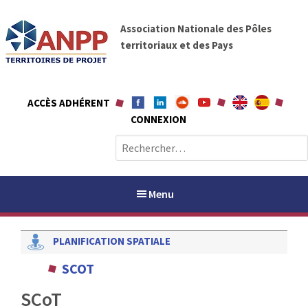
A
A
l
Association Nationale des Pôles
N
l
territoriaux et des Pays
P
e
P
r
a
ACCÈS ADHÉRENT
u
CONNEXION
c
o
R
n
e
t
c
e
h
Menu
n
e
u
r
PLANIFICATION SPATIALE
c
h
PAYS / PETR
SCOT
e
r
SCoT
ANPP