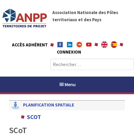
A
A
l
Association Nationale des Pôles
N
l
territoriaux et des Pays
P
e
P
r
a
ACCÈS ADHÉRENT
u
CONNEXION
c
o
R
n
e
t
c
e
h
Menu
n
e
u
r
PLANIFICATION SPATIALE
c
h
PAYS / PETR
SCOT
e
r
SCoT
ANPP