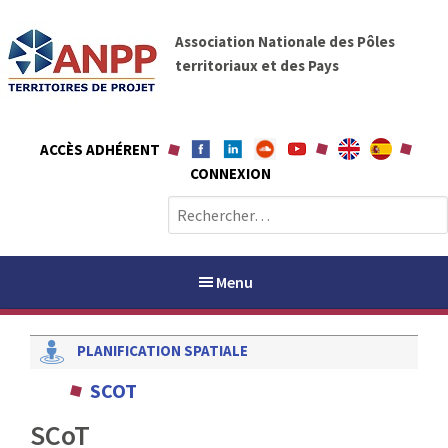
A
A
l
Association Nationale des Pôles
N
l
territoriaux et des Pays
P
e
P
r
a
ACCÈS ADHÉRENT
u
CONNEXION
c
o
R
n
e
t
c
e
h
Menu
n
e
u
r
PLANIFICATION SPATIALE
c
h
PAYS / PETR
SCOT
e
r
SCoT
ANPP