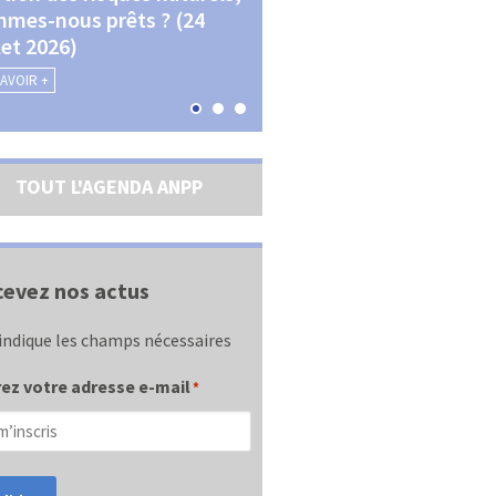
mes-nous prêts ? (24
La transition écologique 
llet 2026)
les contractualisations (4
septembre 2026)
SAVOIR +
EN SAVOIR +
TOUT L'AGENDA ANPP
evez nos actus
indique les champs nécessaires
ez votre adresse e-mail
*