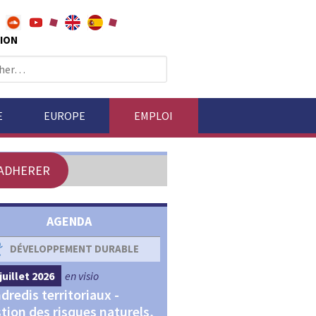
ION
E
EUROPE
EMPLOI
ADHERER
AGENDA
DÉVELOPPEMENT DURABLE
DÉVELOPPEMENT ÉCONOM
juillet 2026
en visio
4 septembre 2026
en visio
dredis territoriaux -
Webinaires "Transitions,
tion des risques naturels,
Financements et Territoir