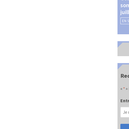
som
Châteauroux (24 et 25
jui
septembre 2026)
EN 
EN SAVOIR +
Rec
«
» 
*
Entr