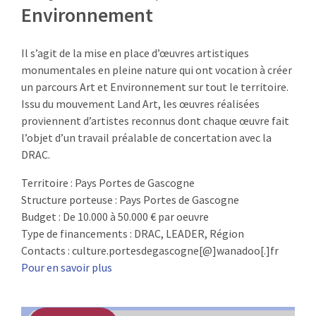
Environnement
:
RENCONTRES
Il s’agit de la mise en place d’œuvres artistiques
PUBLICATIONS
monumentales en pleine nature qui ont vocation à créer
un parcours Art et Environnement sur tout le territoire.
JURIDIQUE
Issu du mouvement Land Art, les œuvres réalisées
proviennent d’artistes reconnus dont chaque œuvre fait
EUROPE
l’objet d’un travail préalable de concertation avec la
DRAC.
EMPLOI
Territoire : Pays Portes de Gascogne
Structure porteuse : Pays Portes de Gascogne
Budget : De 10.000 à 50.000 € par oeuvre
Type de financements : DRAC, LEADER, Région
Contacts : culture.portesdegascogne[@]wanadoo[.]fr
Pour en savoir plus