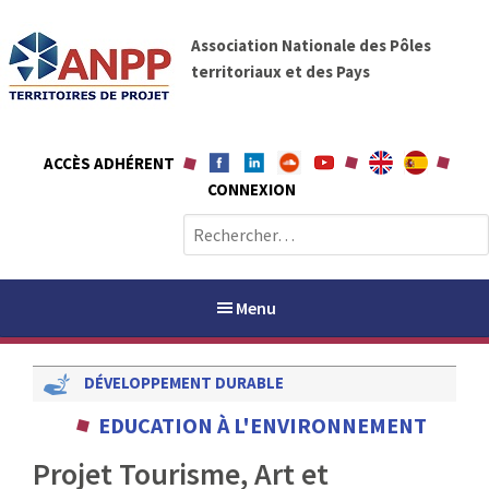
A
A
l
Association Nationale des Pôles
N
l
territoriaux et des Pays
P
e
P
r
a
ACCÈS ADHÉRENT
u
CONNEXION
c
o
R
n
e
t
c
e
h
Menu
n
e
u
r
DÉVELOPPEMENT DURABLE
c
h
PAYS / PETR
EDUCATION À L'ENVIRONNEMENT
e
r
Projet Tourisme, Art et
ANPP