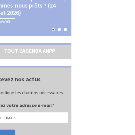
mes-nous prêts ? (24
La transition écologique 
llet 2026)
les contractualisations (4
septembre 2026)
SAVOIR +
EN SAVOIR +
TOUT L'AGENDA ANPP
evez nos actus
indique les champs nécessaires
ez votre adresse e-mail
*