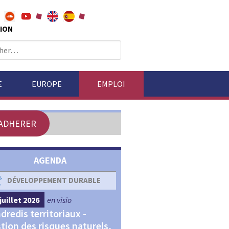
ION
E
EUROPE
EMPLOI
ADHERER
AGENDA
DÉVELOPPEMENT DURABLE
DÉVELOPPEMENT ÉCONOM
juillet 2026
en visio
4 septembre 2026
en visio
dredis territoriaux -
Webinaires "Transitions,
tion des risques naturels,
Financements et Territoir