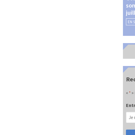
som
Châteauroux (24 et 25
jui
septembre 2026)
EN 
EN SAVOIR +
Rec
«
» 
*
Entr