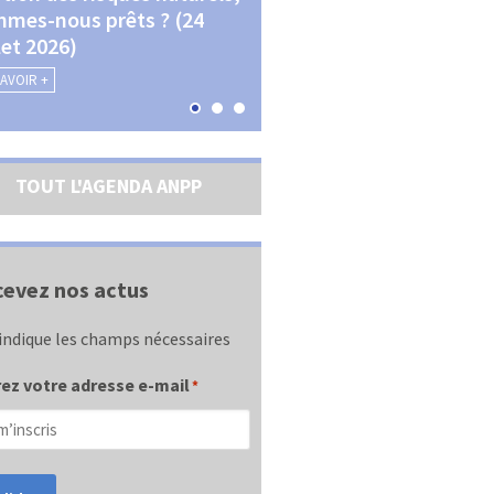
mes-nous prêts ? (24
La transition écologique 
llet 2026)
les contractualisations (4
septembre 2026)
SAVOIR +
EN SAVOIR +
TOUT L'AGENDA ANPP
evez nos actus
indique les champs nécessaires
ez votre adresse e-mail
*