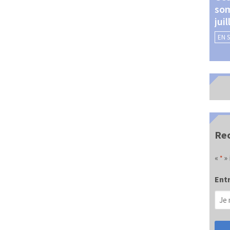
som
Châteauroux (24 et 25
jui
septembre 2026)
EN 
EN SAVOIR +
Rec
«
» 
*
Entr