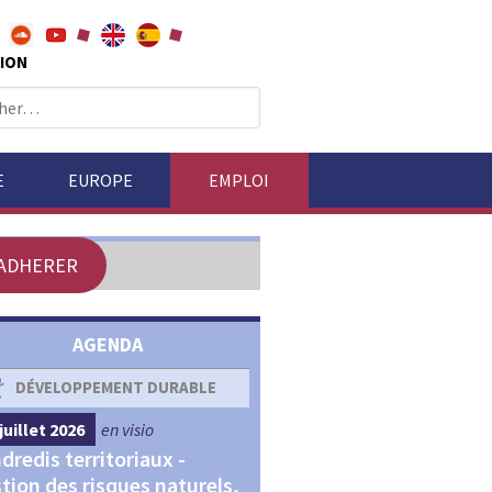
ION
E
EUROPE
EMPLOI
ADHERER
AGENDA
DÉVELOPPEMENT DURABLE
DÉVELOPPEMENT ÉCONOM
juillet 2026
en visio
4 septembre 2026
en visio
dredis territoriaux -
Webinaires "Transitions,
tion des risques naturels,
Financements et Territoir