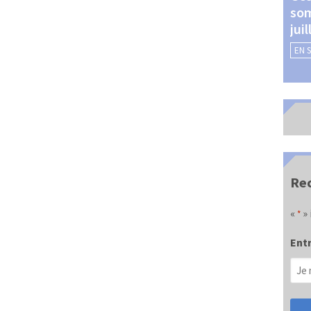
som
Châteauroux (24 et 25
jui
septembre 2026)
EN 
EN SAVOIR +
Rec
«
» 
*
Entr