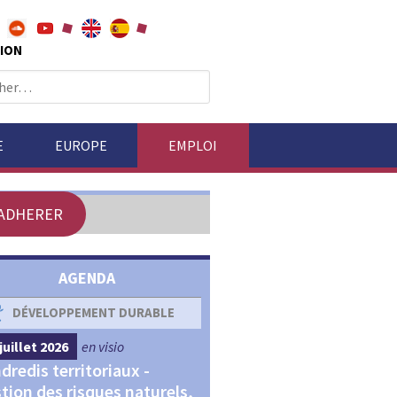
ION
E
EUROPE
EMPLOI
ADHERER
AGENDA
DÉVELOPPEMENT DURABLE
DÉVELOPPEMENT ÉCONOM
juillet 2026
en visio
4 septembre 2026
en visio
dredis territoriaux -
Webinaires "Transitions,
tion des risques naturels,
Financements et Territoir