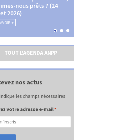
mes-nous prêts ? (24
La transition écologique 
llet 2026)
les contractualisations (4
septembre 2026)
SAVOIR +
EN SAVOIR +
TOUT L'AGENDA ANPP
evez nos actus
indique les champs nécessaires
ez votre adresse e-mail
*