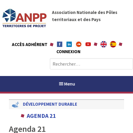
A
A
l
Association Nationale des Pôles
N
l
territoriaux et des Pays
P
e
P
r
a
ACCÈS ADHÉRENT
u
CONNEXION
c
o
R
n
e
t
c
e
h
Menu
n
e
u
r
DÉVELOPPEMENT DURABLE
c
h
PAYS / PETR
AGENDA 21
e
r
Agenda 21
ANPP