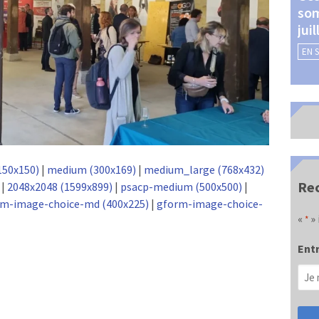
som
Châteauroux (24 et 25
jui
septembre 2026)
EN 
EN SAVOIR +
150x150)
|
medium (300x169)
|
medium_large (768x432)
Rec
|
2048x2048 (1599x899)
|
psacp-medium (500x500)
|
m-image-choice-md (400x225)
|
gform-image-choice-
«
» 
*
Entr