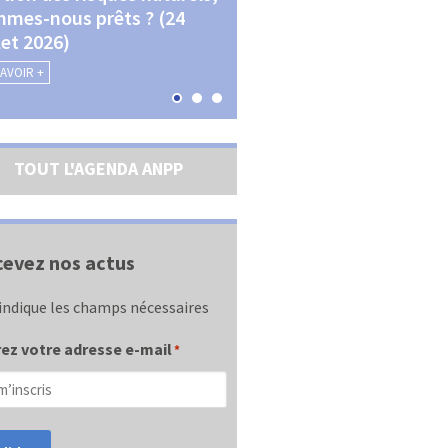
mes-nous prêts ? (24
La transition écologique 
llet 2026)
les contractualisations (4
septembre 2026)
SAVOIR +
EN SAVOIR +
TOUT L'AGENDA ANPP
evez nos actus
indique les champs nécessaires
ez votre adresse e-mail
*