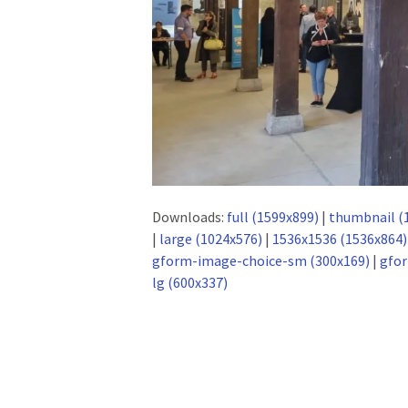
Downloads:
full (1599x899)
|
thumbnail (
|
large (1024x576)
|
1536x1536 (1536x864)
gform-image-choice-sm (300x169)
|
gfor
lg (600x337)