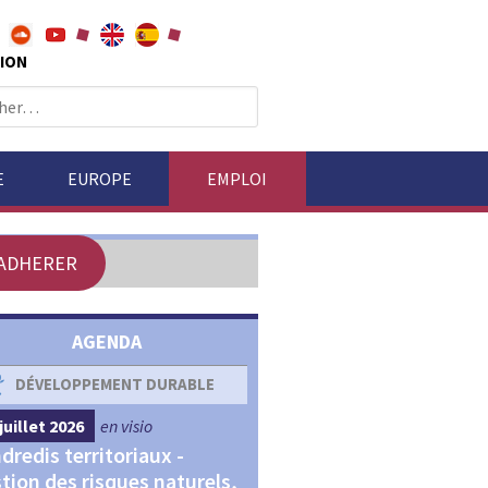
ION
E
EUROPE
EMPLOI
ADHERER
AGENDA
DÉVELOPPEMENT DURABLE
DÉVELOPPEMENT ÉCONOM
juillet 2026
en visio
4 septembre 2026
en visio
dredis territoriaux -
Webinaires "Transitions,
tion des risques naturels,
Financements et Territoir