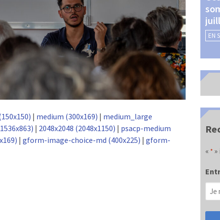
som
Châteauroux (24 et 25
jui
septembre 2026)
EN 
EN SAVOIR +
(150x150)
|
medium (300x169)
|
medium_large
Rec
(1536x863)
|
2048x2048 (2048x1150)
|
psacp-medium
x169)
|
gform-image-choice-md (400x225)
|
gform-
«
» 
*
Entr