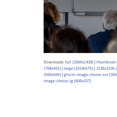
Downloads:
full (2560x1438)
|
thumbnail 
(768x431)
|
large (1024x575)
|
1536x1536 
(500x500)
|
gform-image-choice-sm (300
image-choice-lg (600x337)