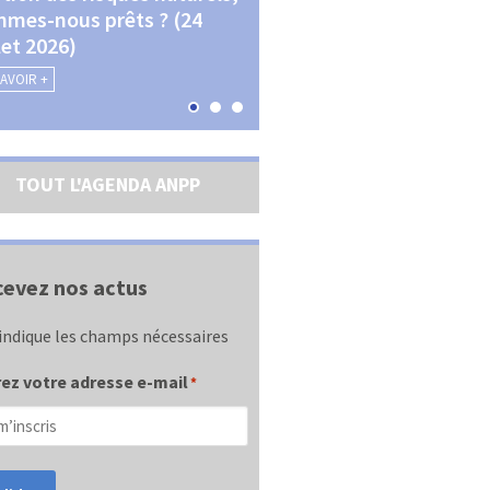
mes-nous prêts ? (24
La transition écologique 
llet 2026)
les contractualisations (4
septembre 2026)
SAVOIR +
EN SAVOIR +
TOUT L'AGENDA ANPP
evez nos actus
indique les champs nécessaires
ez votre adresse e-mail
*