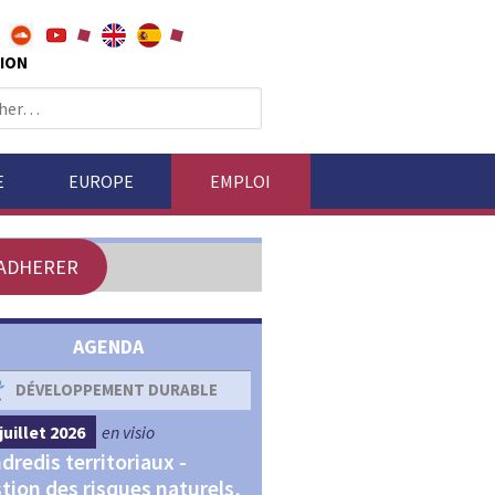
ION
E
EUROPE
EMPLOI
ADHERER
AGENDA
DÉVELOPPEMENT DURABLE
DÉVELOPPEMENT ÉCONOM
juillet 2026
en visio
4 septembre 2026
en visio
dredis territoriaux -
Webinaires "Transitions,
tion des risques naturels,
Financements et Territoir