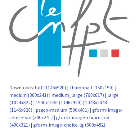
:
RENCONTRES
PUBLICATIONS
JURIDIQUE
EUROPE
EMPLOI
Downloads:
full (1146x920)
|
thumbnail (150x150)
|
medium (300x241)
|
medium_large (768x617)
|
large
(1024x822)
|
1536x1536 (1146x920)
|
2048x2048
(1146x920)
|
psacp-medium (500x401)
|
gform-image-
choice-sm (300x241)
|
gform-image-choice-md
(400x321)
|
gform-image-choice-lg (600x482)