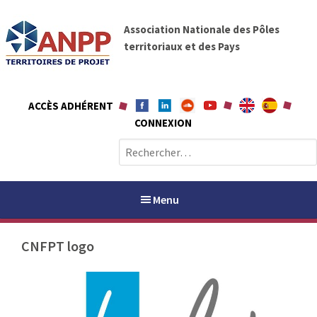
A
A
l
Association Nationale des Pôles
N
l
territoriaux et des Pays
P
e
P
r
a
ACCÈS ADHÉRENT
u
CONNEXION
c
o
R
n
e
t
c
e
h
Menu
n
e
u
r
CNFPT logo
c
h
PAYS / PETR
e
r
ANPP