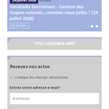
24 juillet 2026
en visio
4 s
Vendredis territoriaux - Gestion des
Webi
et
risques naturels, sommes-nous prêts ? (24
Terr
juillet 2026)
les 
EN SAVOIR +
EN SA
TOUT L'AGENDA ANPP
Recevez nos actus
«
» indique les champs nécessaires
*
Entrez votre adresse e-mail
*