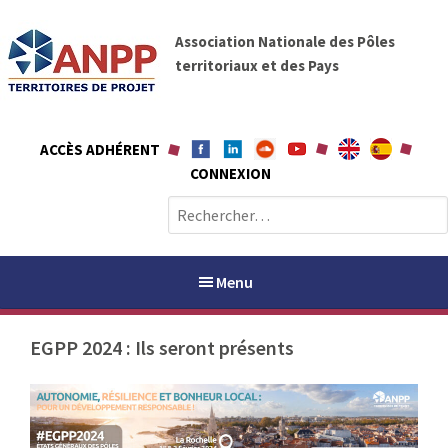
A
A
l
Association Nationale des Pôles
N
l
territoriaux et des Pays
P
e
P
r
a
ACCÈS ADHÉRENT
u
CONNEXION
c
o
R
n
e
t
c
e
h
Menu
n
e
u
r
EGPP 2024 : Ils seront présents
c
h
PAYS / PETR
e
r
ANPP