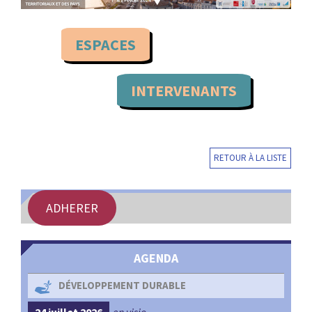
:
RENCONTRES
ESPACES
PUBLICATIONS
INTERVENANTS
JURIDIQUE
EUROPE
RETOUR À LA LISTE
EMPLOI
ADHERER
AGENDA
DÉVELOPPEMENT DURABLE