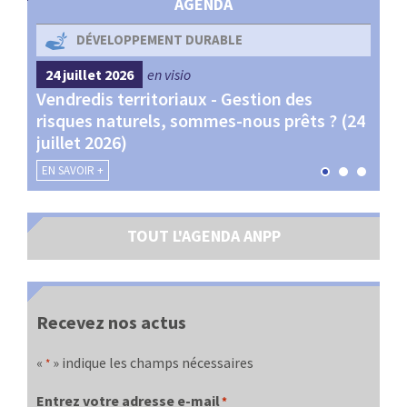
AGENDA
DÉVELOPPEMENT DURABLE
24 juillet 2026
en visio
4 s
Vendredis territoriaux - Gestion des
Webi
et
risques naturels, sommes-nous prêts ? (24
Terr
juillet 2026)
les 
EN SAVOIR +
EN SA
TOUT L'AGENDA ANPP
Recevez nos actus
«
» indique les champs nécessaires
*
Entrez votre adresse e-mail
*