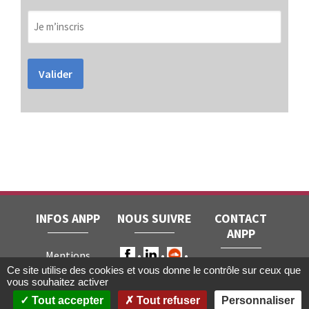
Valider
INFOS ANPP
NOUS SUIVRE
CONTACT
ANPP
Mentions
ANPP • 22, rue
Ce site utilise des cookies et vous donne le contrôle sur ceux que
légales
RGPD
vous souhaitez activer
Joubert • 75009
Contact
Tout accepter
Tout refuser
Personnaliser
Paris
Gestion des