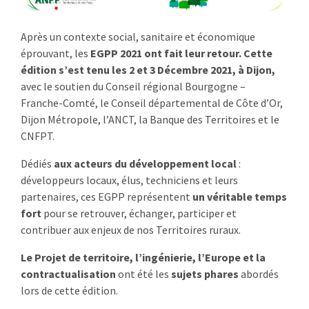
:
RENCONTRES
Après un contexte social, sanitaire et économique
éprouvant, les
EGPP 2021 ont fait leur retour. Cette
PUBLICATIONS
édition s’est tenu les 2 et 3 Décembre 2021, à Dijon,
avec le soutien du Conseil régional Bourgogne –
JURIDIQUE
Franche-Comté, le Conseil départemental de Côte d’Or,
Dijon Métropole, l’ANCT, la Banque des Territoires et le
EUROPE
CNFPT.
EMPLOI
Dédiés
aux acteurs du développement local
:
développeurs locaux, élus, techniciens et leurs
partenaires, ces EGPP représentent
un véritable temps
fort
pour se retrouver, échanger, participer et
contribuer aux enjeux de nos Territoires ruraux.
Le Projet de territoire, l’ingénierie, l’Europe et la
contractualisation
ont été les
sujets phares
abordés
lors de cette édition.