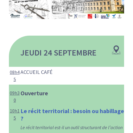
:
RENCONTRES
PUBLICATIONS
JURIDIQUE
JEUDI 24 SEPTEMBRE
EUROPE
EMPLOI
ACCUEIL CAFÉ
08h4
5
Ouverture
09h3
0
Le récit territorial : besoin ou habillage
10h1
?
5
Le récit territorial est-il un outil structurant de l’action