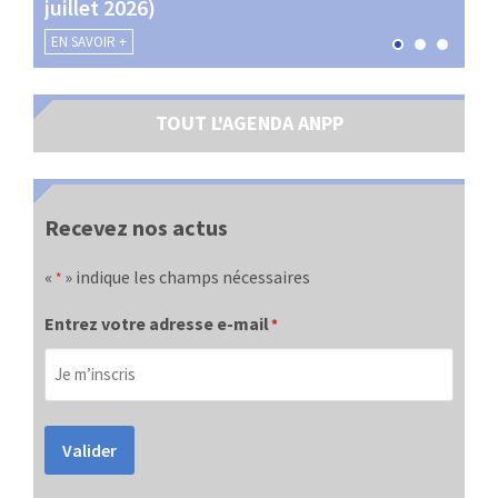
juillet 2026)
les 
EN SAVOIR +
EN SA
TOUT L'AGENDA ANPP
Recevez nos actus
«
» indique les champs nécessaires
*
Entrez votre adresse e-mail
*
Valider