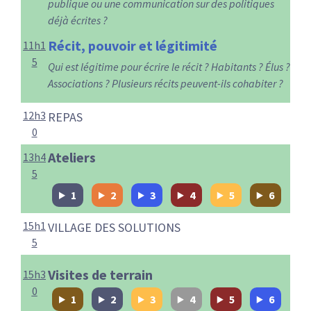
publique ou une communication sur des politiques
déjà écrites ?
Récit, pouvoir et légitimité
11h1
5
Qui est légitime pour écrire le récit ? Habitants ? Élus ?
Associations ? Plusieurs récits peuvent-ils cohabiter ?
12h3
REPAS
0
Ateliers
13h4
5
1
2
3
4
5
6
15h1
VILLAGE DES SOLUTIONS
5
Visites de terrain
15h3
0
1
2
3
4
5
6