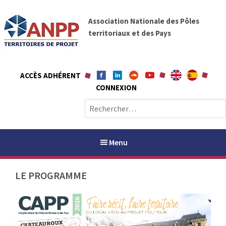
A
A
l
Association Nationale des Pôles
N
l
territoriaux et des Pays
P
e
P
r
a
ACCÈS ADHÉRENT
u
CONNEXION
c
o
R
n
e
t
c
e
h
Menu
n
e
u
r
LE PROGRAMME
c
h
PAYS / PETR
e
r
ANPP