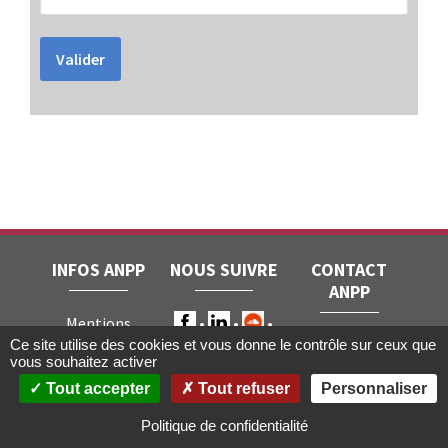
Valider
INFOS ANPP
NOUS SUIVRE
CONTACT
ANPP
Mentions
ANPP • 22, rue
Ce site utilise des cookies et vous donne le contrôle sur ceux que
légales
RGPD
vous souhaitez activer
Joubert • 75009
Contact
Tout accepter
Tout refuser
Personnaliser
Paris
Gestion des
cookies
Politique de confidentialité