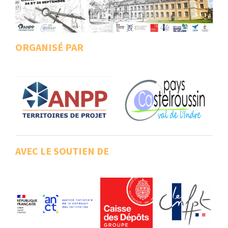
:
RENCONTRES
PUBLICATIONS
ORGANISÉ PAR
JURIDIQUE
EUROPE
EMPLOI
AVEC LE SOUTIEN DE