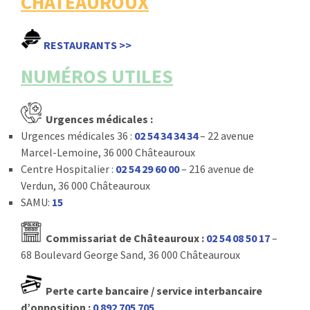
CHÂTEAUROUX
RESTAURANTS >>
NUMÉROS UTILES
Urgences médicales :
Urgences médicales 36 :
02 54 34 34 34
– 22 avenue
Marcel-Lemoine, 36 000 Châteauroux
Centre Hospitalier :
02 54 29 60 00
– 216 avenue de
Verdun, 36 000 Châteauroux
SAMU:
15
Commissariat de Châteauroux :
02 54 08 50 17
–
68 Boulevard George Sand, 36 000 Châteauroux
Perte carte bancaire /
service interbancaire
d’opposition :
0 892 705 705