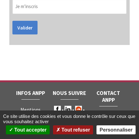
Valider
INFOS ANPP
NOUS SUIVRE
CONTACT
ANPP
Mentions
ANPP • 22, rue
Ce site utilise des cookies et vous donne le contrôle sur ceux que
légales
RGPD
vous souhaitez activer
Joubert • 75009
Contact
Tout accepter
Tout refuser
Personnaliser
Paris
Gestion des