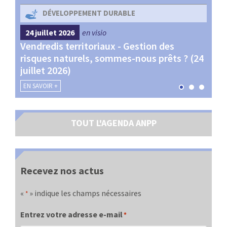
DÉVELOPPEMENT DURABLE
24 juillet 2026
en visio
4 s
Vendredis territoriaux - Gestion des
Webi
et
risques naturels, sommes-nous prêts ? (24
Terr
juillet 2026)
les 
EN SAVOIR +
EN SA
TOUT L'AGENDA ANPP
Recevez nos actus
«
» indique les champs nécessaires
*
Entrez votre adresse e-mail
*