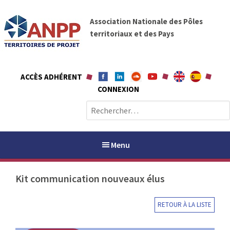
A
A
l
Association Nationale des Pôles
N
l
territoriaux et des Pays
P
e
P
r
a
ACCÈS ADHÉRENT
u
CONNEXION
c
o
R
n
e
t
c
e
h
Menu
n
e
u
r
Kit communication nouveaux élus
c
h
PAYS / PETR
e
RETOUR À LA LISTE
r
ANPP