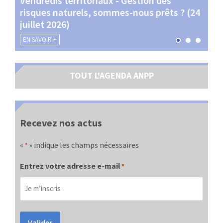
Vendredis territoriaux - Gestion des
Webi
et
risques naturels, sommes-nous prêts ? (24
Terr
juillet 2026)
les 
EN SAVOIR +
EN SA
TOUT L'AGENDA ANPP
Recevez nos actus
«
» indique les champs nécessaires
*
Entrez votre adresse e-mail
*
Valider