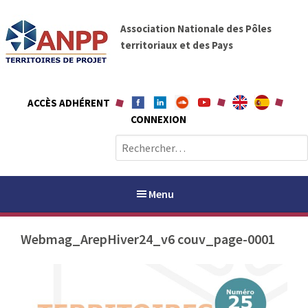
A
A
l
Association Nationale des Pôles
N
l
territoriaux et des Pays
P
e
P
r
a
ACCÈS ADHÉRENT
u
CONNEXION
c
o
R
n
e
t
c
e
h
Menu
n
e
u
r
Webmag_ArepHiver24_v6 couv_page-0001
c
h
PAYS / PETR
e
r
ANPP