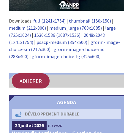
Downloads:
full (1241x1754)
|
thumbnail (150x150)
|
medium (212x300)
|
medium_large (768x1085)
|
large
(725x1024)
|
1536x1536 (1087x1536)
|
2048x2048
(1241x1754)
|
psacp-medium (354x500)
|
gform-image-
choice-sm (212x300)
|
gform-image-choice-md
(283x400)
|
gform-image-choice-lg (425x600)
ADHERER
AGENDA
DÉVELOPPEMENT DURABLE
24 juillet 2026
en visio
4 s