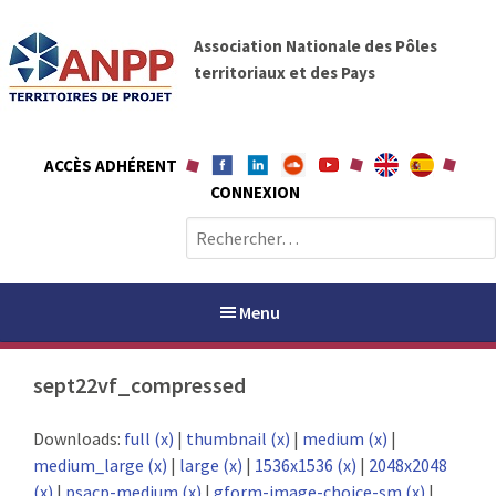
A
A
l
Association Nationale des Pôles
N
l
territoriaux et des Pays
P
e
P
r
a
ACCÈS ADHÉRENT
u
CONNEXION
c
o
R
n
e
t
c
e
h
Menu
n
e
u
r
sept22vf_compressed
c
h
PAYS / PETR
Downloads:
full (x)
|
thumbnail (x)
|
medium (x)
|
e
medium_large (x)
|
large (x)
|
1536x1536 (x)
|
2048x2048
r
ANPP
(x)
|
psacp-medium (x)
|
gform-image-choice-sm (x)
|