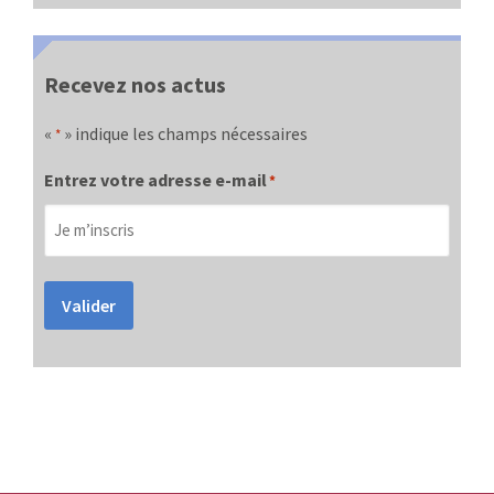
Recevez nos actus
«
» indique les champs nécessaires
*
Entrez votre adresse e-mail
*
Valider