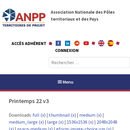
A
A
l
Association Nationale des Pôles
N
l
territoriaux et des Pays
P
e
P
r
a
ACCÈS ADHÉRENT
u
CONNEXION
c
o
R
n
e
t
c
e
h
Menu
n
e
u
r
Printemps 22 v3
c
h
PAYS / PETR
Downloads:
full (x)
|
thumbnail (x)
|
medium (x)
|
e
medium_large (x)
|
large (x)
|
1536x1536 (x)
|
2048x2048
r
ANPP
(x)
|
psacp-medium (x)
|
gform-image-choice-sm (x)
|