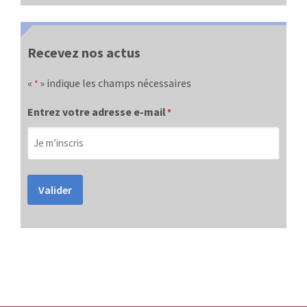
Recevez nos actus
«
» indique les champs nécessaires
*
Entrez votre adresse e-mail
*
Valider