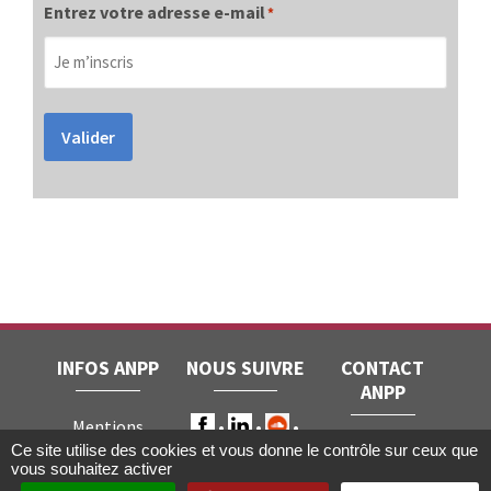
Entrez votre adresse e-mail
*
Valider
INFOS ANPP
NOUS SUIVRE
CONTACT
ANPP
Mentions
ANPP • 22, rue
Ce site utilise des cookies et vous donne le contrôle sur ceux que
légales
RGPD
vous souhaitez activer
Joubert • 75009
Contact