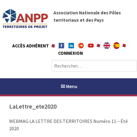
A
A
l
Association Nationale des Pôles
N
l
territoriaux et des Pays
P
e
P
r
a
ACCÈS ADHÉRENT
u
CONNEXION
c
o
R
n
e
t
c
e
h
Menu
n
e
u
r
LaLettre_ete2020
c
h
PAYS / PETR
WEBMAG LA LETTRE DES TERRITOIRES Numéro 11 – Été
e
2020
r
ANPP