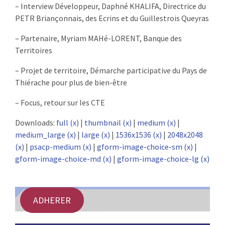
– Interview Développeur, Daphné KHALIFA, Directrice du
:
RENCONTRES
PETR Briançonnais, des Ecrins et du Guillestrois Queyras
– Partenaire, Myriam MAHé-LORENT, Banque des
PUBLICATIONS
Territoires
JURIDIQUE
– Projet de territoire, Démarche participative du Pays de
Thiérache pour plus de bien-être
EUROPE
– Focus, retour sur les CTE
EMPLOI
Downloads:
full (x)
|
thumbnail (x)
|
medium (x)
|
medium_large (x)
|
large (x)
|
1536x1536 (x)
|
2048x2048
(x)
|
psacp-medium (x)
|
gform-image-choice-sm (x)
|
gform-image-choice-md (x)
|
gform-image-choice-lg (x)
ADHERER