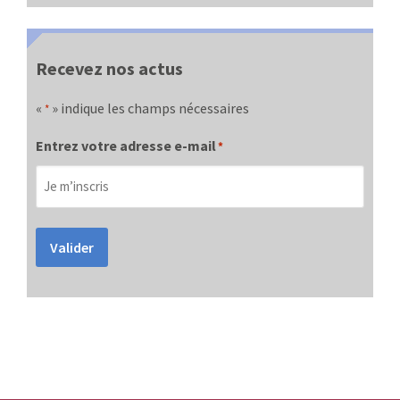
Recevez nos actus
«
» indique les champs nécessaires
*
Entrez votre adresse e-mail
*
Valider