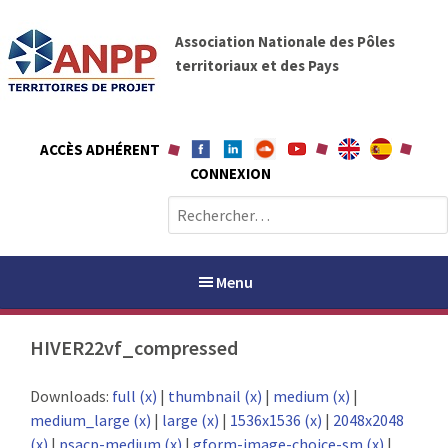
A
A
l
Association Nationale des Pôles
N
l
territoriaux et des Pays
P
e
P
r
a
ACCÈS ADHÉRENT
u
CONNEXION
c
o
R
n
e
t
c
e
h
Menu
n
e
u
r
HIVER22vf_compressed
c
h
PAYS / PETR
Downloads:
full (x)
|
thumbnail (x)
|
medium (x)
|
e
medium_large (x)
|
large (x)
|
1536x1536 (x)
|
2048x2048
r
ANPP
(x)
|
psacp-medium (x)
|
gform-image-choice-sm (x)
|