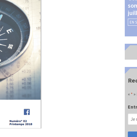
som
Châteauroux (24 et 25
jui
septembre 2026)
EN 
EN SAVOIR +
Rec
«
» 
*
Entr