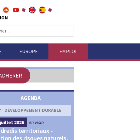
ION
E
EUROPE
EMPLOI
ADHERER
AGENDA
DÉVELOPPEMENT DURABLE
DÉVELOPPEMENT ÉCONOM
juillet 2026
en visio
4 septembre 2026
en visio
dredis territoriaux -
Webinaires "Transitions,
tion des risques naturels,
Financements et Territoir