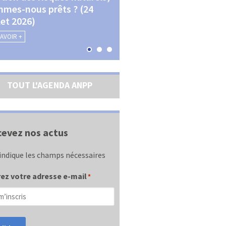
mes-nous prêts ? (24
La transition écologique 
llet 2026)
les contractualisations (4
septembre 2026)
SAVOIR +
EN SAVOIR +
TOUT L'AGENDA ANPP
evez nos actus
indique les champs nécessaires
ez votre adresse e-mail
*