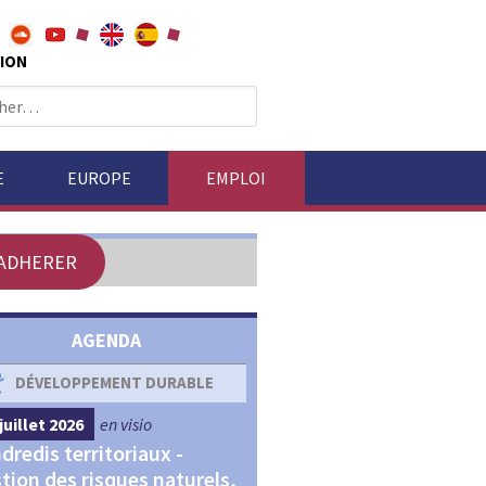
ION
E
EUROPE
EMPLOI
ADHERER
AGENDA
DÉVELOPPEMENT DURABLE
DÉVELOPPEMENT ÉCONOM
juillet 2026
en visio
4 septembre 2026
en visio
dredis territoriaux -
Webinaires "Transitions,
tion des risques naturels,
Financements et Territoir