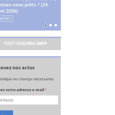
mes-nous prêts ? (24
La transition écologique 
llet 2026)
les contractualisations (4
septembre 2026)
SAVOIR +
EN SAVOIR +
TOUT L'AGENDA ANPP
evez nos actus
indique les champs nécessaires
ez votre adresse e-mail
*