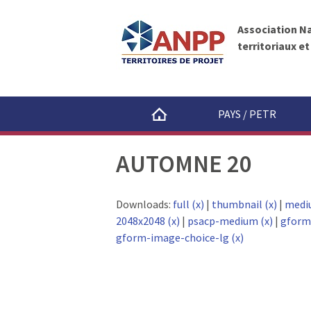
A
A
N
l
P
Association N
l
P
territoriaux e
e
r
a
u
PAYS / PETR
c
o
AUTOMNE 20
n
t
e
Downloads:
full (x)
|
thumbnail (x)
|
medi
n
2048x2048 (x)
|
psacp-medium (x)
|
gform
u
gform-image-choice-lg (x)