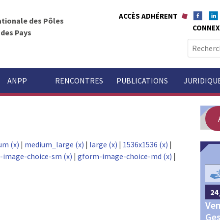
ACCÈS ADHÉRENT
ationale des Pôles
CONNEX
t des Pays
R
e
c
h
ANPP
RENCONTRES
PUBLICATIONS
JURIDIQU
e
r
c
h
e
um (x)
|
medium_large (x)
|
large (x)
|
1536x1536 (x)
|
r
-image-choice-sm (x)
|
gform-image-choice-md (x)
|
GOUVERNANCE
:
24 
24 septembre 2026
Châteauroux
Ven
Congrès annuel des Pôles
Ges
territoriaux et des Pays 2026