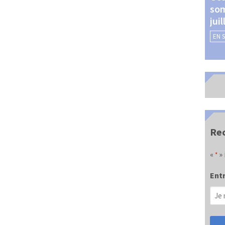
som
Châteauroux (24 et 25
jui
septembre 2026)
EN 
EN SAVOIR +
Rec
«
» 
*
Entr