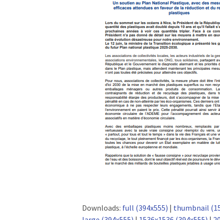
Downloads:
full (394x555)
|
thumbnail (1
large (394x555)
|
1536x1536 (394x555)
|
2