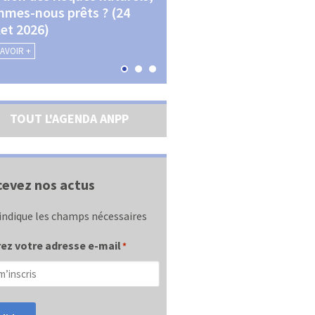
mes-nous prêts ? (24
La transition écologique 
llet 2026)
les contractualisations (4
septembre 2026)
SAVOIR +
EN SAVOIR +
TOUT L'AGENDA ANPP
evez nos actus
indique les champs nécessaires
ez votre adresse e-mail
*