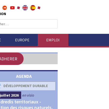
ION
E
EUROPE
EMPLOI
ADHERER
AGENDA
DÉVELOPPEMENT DURABLE
DÉVELOPPEMENT ÉCONOM
juillet 2026
en visio
4 septembre 2026
en visio
dredis territoriaux -
Webinaires "Transitions,
tion des risques naturels,
Financements et Territoir