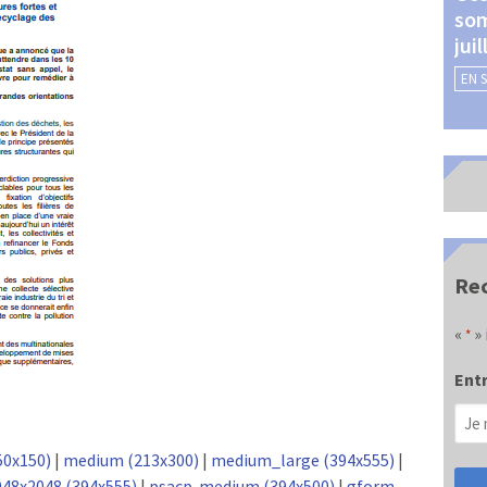
som
Châteauroux (24 et 25
jui
septembre 2026)
EN 
EN SAVOIR +
Rec
«
» 
*
Entr
50x150)
|
medium (213x300)
|
medium_large (394x555)
|
048x2048 (394x555)
|
psacp-medium (394x500)
|
gform-