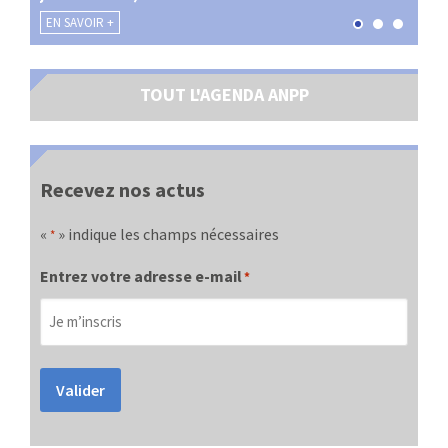
EN SAVOIR +
EN SA
TOUT L'AGENDA ANPP
Recevez nos actus
«
» indique les champs nécessaires
*
Entrez votre adresse e-mail
*
Valider