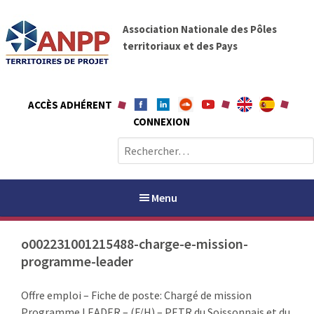
A
A
l
Association Nationale des Pôles
N
l
territoriaux et des Pays
P
e
P
r
a
ACCÈS ADHÉRENT
u
CONNEXION
c
o
R
n
e
t
c
e
h
Menu
n
e
u
r
o002231001215488-charge-e-mission-
c
programme-leader
h
PAYS / PETR
e
Offre emploi – Fiche de poste: Chargé de mission
r
ANPP
Programme LEADER – (F/H) – PETR du Soissonnais et du