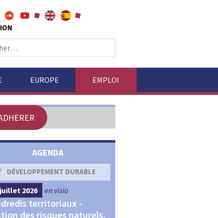
ION
E
EUROPE
EMPLOI
ADHERER
AGENDA
DÉVELOPPEMENT DURABLE
DÉVELOPPEMENT ÉCONOM
juillet 2026
en visio
4 septembre 2026
en visio
dredis territoriaux -
Webinaires "Transitions,
tion des risques naturels,
Financements et Territoir