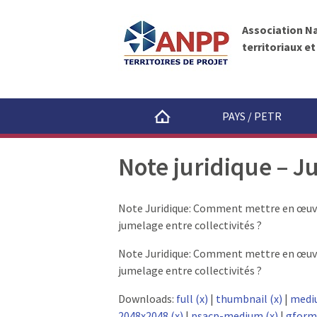
A
A
N
l
P
Association N
l
P
territoriaux e
e
r
a
u
PAYS / PETR
c
o
Note juridique – 
n
t
e
Note Juridique: Comment mettre en œuvr
n
jumelage entre collectivités ?
u
Note Juridique: Comment mettre en œuvr
jumelage entre collectivités ?
Downloads:
full (x)
|
thumbnail (x)
|
medi
2048x2048 (x)
|
psacp-medium (x)
|
gform