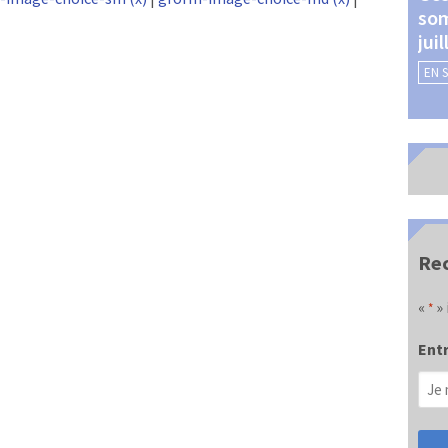
som
Châteauroux (24 et 25
jui
septembre 2026)
EN 
EN SAVOIR +
Rec
«
» 
*
Entr