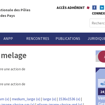
ACCÈS ADHÉRENT
ationale des Pôles
CONNEX
t des Pays
R
e
c
h
ANPP
RENCONTRES
PUBLICATIONS
JURIDIQU
e
r
Jumelage
c
h
e
e une action de
r
GOUVERNANCE
:
e une action de
24 
24 septembre 2026
Châteauroux
Ven
Congrès annuel des Pôles
um (x)
|
medium_large (x)
|
large (x)
|
1536x1536 (x)
|
Ges
territoriaux et des Pays 2026
-image-choice-sm (x)
|
gform-image-choice-md (x)
|