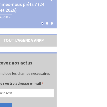
mes-nous prêts ? (24
La transition écologique 
llet 2026)
les contractualisations (4
septembre 2026)
SAVOIR +
EN SAVOIR +
TOUT L'AGENDA ANPP
evez nos actus
indique les champs nécessaires
ez votre adresse e-mail
*