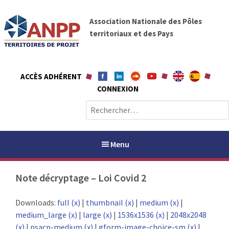
A
A
l
Association Nationale des Pôles
N
l
territoriaux et des Pays
P
e
P
r
a
ACCÈS ADHÉRENT
u
CONNEXION
c
o
R
n
e
t
c
e
h
Menu
n
e
u
r
Note décryptage – Loi Covid 2
c
h
PAYS / PETR
Downloads:
full (x)
|
thumbnail (x)
|
medium (x)
|
e
medium_large (x)
|
large (x)
|
1536x1536 (x)
|
2048x2048
r
ANPP
(x)
|
psacp-medium (x)
|
gform-image-choice-sm (x)
|