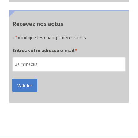
Recevez nos actus
«
» indique les champs nécessaires
*
Entrez votre adresse e-mail
*
Valider