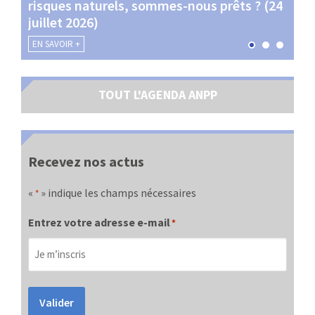
risques naturels, sommes-nous prêts ? (24
Terr
juillet 2026)
les 
EN SAVOIR +
EN SA
TOUT L'AGENDA ANPP
Recevez nos actus
«
» indique les champs nécessaires
*
Entrez votre adresse e-mail
*
Valider