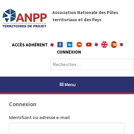
A
A
l
Association Nationale des Pôles
N
l
territoriaux et des Pays
P
e
P
r
a
ACCÈS ADHÉRENT
u
CONNEXION
c
o
R
n
e
t
c
e
h
Menu
n
e
u
r
Connexion
c
h
PAYS / PETR
Identifiant ou adresse e-mail
e
r
ANPP