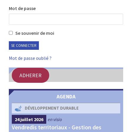
:
Mot de passe
RENCONTRES
PUBLICATIONS
Se souvenir de moi
JURIDIQUE
EUROPE
Mot de passe oublié ?
EMPLOI
ADHERER
AGENDA
DÉVELOPPEMENT DURABLE
24 juillet 2026
en visio
4 s
Vendredis territoriaux - Gestion des
Webi
et