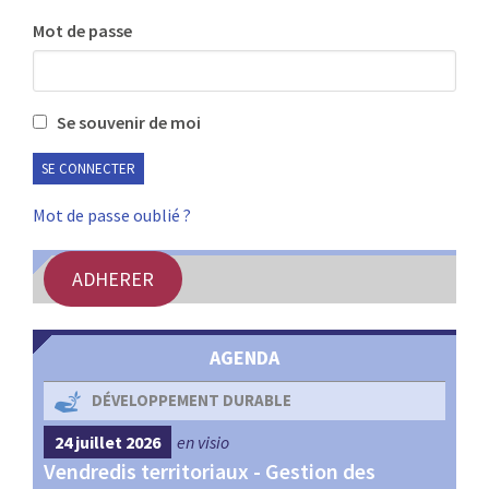
:
Mot de passe
RENCONTRES
PUBLICATIONS
Se souvenir de moi
JURIDIQUE
EUROPE
Mot de passe oublié ?
EMPLOI
ADHERER
AGENDA
DÉVELOPPEMENT DURABLE
24 juillet 2026
en visio
4 s
Vendredis territoriaux - Gestion des
Webi
et