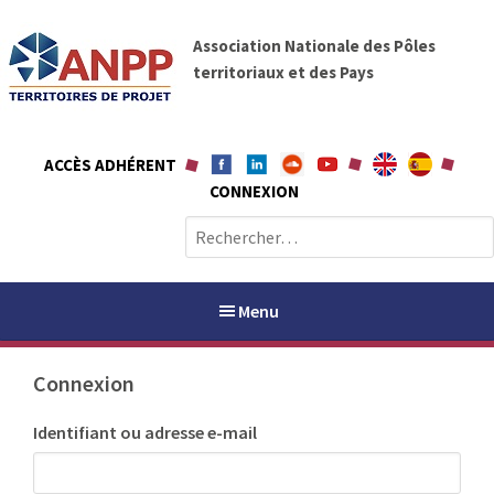
A
A
l
Association Nationale des Pôles
N
l
territoriaux et des Pays
P
e
P
r
a
ACCÈS ADHÉRENT
u
CONNEXION
c
o
R
n
e
t
c
e
h
Menu
n
e
u
r
Connexion
c
h
PAYS / PETR
Identifiant ou adresse e-mail
e
r
ANPP