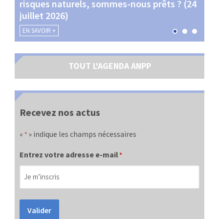
risques naturels, sommes-nous prêts ? (24
Terr
juillet 2026)
les 
EN SAVOIR +
EN SA
TOUT L'AGENDA ANPP
Recevez nos actus
«
» indique les champs nécessaires
*
Entrez votre adresse e-mail
*
Valider