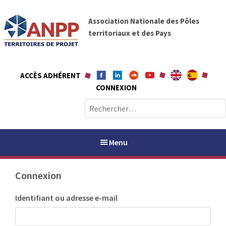
A
A
l
Association Nationale des Pôles
N
l
territoriaux et des Pays
P
e
P
r
a
ACCÈS ADHÉRENT
u
CONNEXION
c
o
R
n
e
t
c
e
h
Menu
n
e
u
r
Connexion
c
h
PAYS / PETR
Identifiant ou adresse e-mail
e
r
ANPP