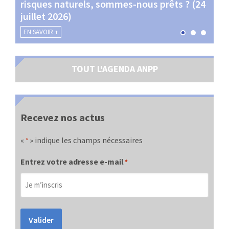
risques naturels, sommes-nous prêts ? (24
Terr
juillet 2026)
les 
EN SAVOIR +
EN SA
TOUT L'AGENDA ANPP
Recevez nos actus
«
» indique les champs nécessaires
*
Entrez votre adresse e-mail
*
Valider