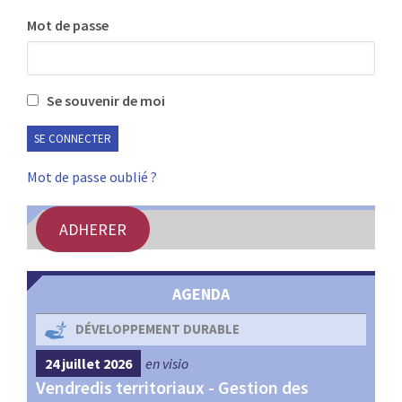
:
Mot de passe
RENCONTRES
PUBLICATIONS
Se souvenir de moi
JURIDIQUE
EUROPE
Mot de passe oublié ?
EMPLOI
ADHERER
AGENDA
DÉVELOPPEMENT DURABLE
24 juillet 2026
en visio
4 s
Vendredis territoriaux - Gestion des
Webi
et