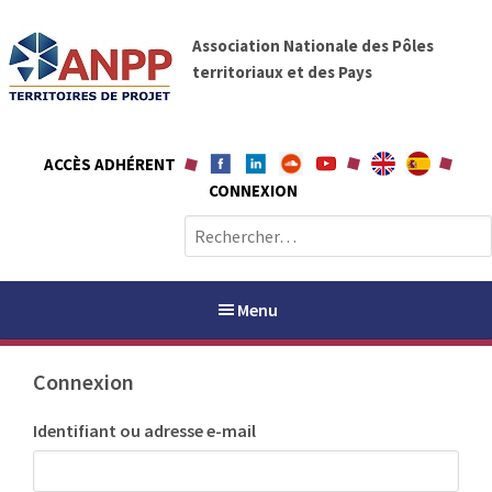
A
A
l
Association Nationale des Pôles
N
l
territoriaux et des Pays
P
e
P
r
a
ACCÈS ADHÉRENT
u
CONNEXION
c
o
R
n
e
t
c
e
h
Menu
n
e
u
r
Connexion
c
h
PAYS / PETR
Identifiant ou adresse e-mail
e
r
ANPP