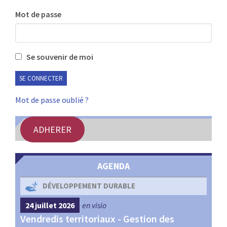
:
Mot de passe
RENCONTRES
PUBLICATIONS
Se souvenir de moi
JURIDIQUE
EUROPE
Mot de passe oublié ?
EMPLOI
ADHERER
AGENDA
DÉVELOPPEMENT DURABLE
24 juillet 2026
en visio
4 s
Vendredis territoriaux - Gestion des
Webi
et