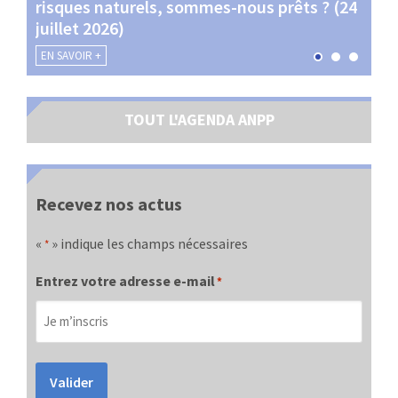
risques naturels, sommes-nous prêts ? (24
Terr
juillet 2026)
les 
EN SAVOIR +
EN SA
TOUT L'AGENDA ANPP
Recevez nos actus
«
» indique les champs nécessaires
*
Entrez votre adresse e-mail
*
Valider