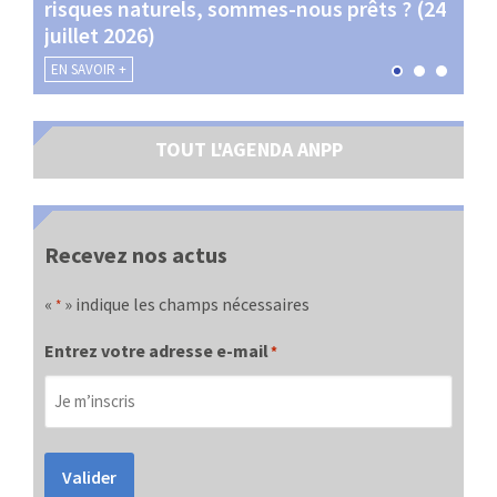
risques naturels, sommes-nous prêts ? (24
Terr
juillet 2026)
les 
EN SAVOIR +
EN SA
TOUT L'AGENDA ANPP
Recevez nos actus
«
» indique les champs nécessaires
*
Entrez votre adresse e-mail
*
Valider