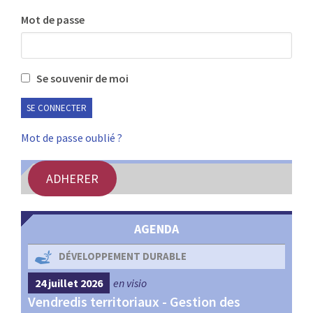
:
Mot de passe
RENCONTRES
PUBLICATIONS
Se souvenir de moi
JURIDIQUE
EUROPE
Mot de passe oublié ?
EMPLOI
ADHERER
AGENDA
DÉVELOPPEMENT DURABLE
24 juillet 2026
en visio
4 s
Vendredis territoriaux - Gestion des
Webi
et