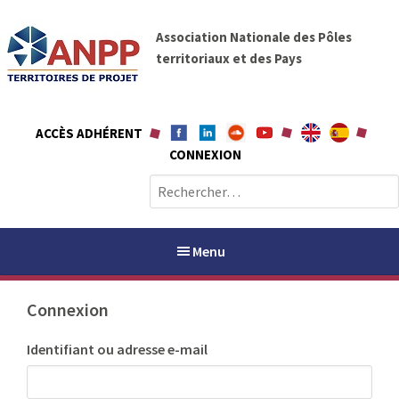
A
A
l
Association Nationale des Pôles
N
l
territoriaux et des Pays
P
e
P
r
a
ACCÈS ADHÉRENT
u
CONNEXION
c
o
R
n
e
t
c
e
h
Menu
n
e
u
r
Connexion
c
h
PAYS / PETR
Identifiant ou adresse e-mail
e
r
ANPP