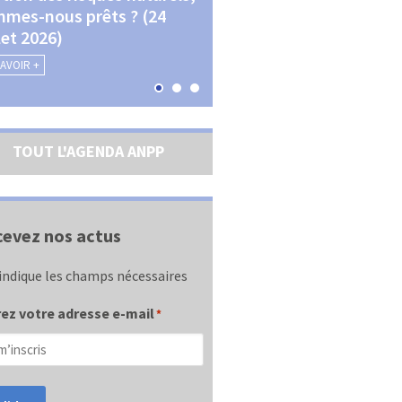
mes-nous prêts ? (24
La transition écologique 
llet 2026)
les contractualisations (4
septembre 2026)
SAVOIR +
EN SAVOIR +
TOUT L'AGENDA ANPP
evez nos actus
indique les champs nécessaires
ez votre adresse e-mail
*