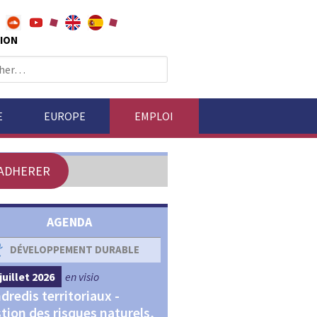
ION
E
EUROPE
EMPLOI
ADHERER
AGENDA
DÉVELOPPEMENT DURABLE
DÉVELOPPEMENT ÉCONOM
juillet 2026
en visio
4 septembre 2026
en visio
dredis territoriaux -
Webinaires "Transitions,
tion des risques naturels,
Financements et Territoir