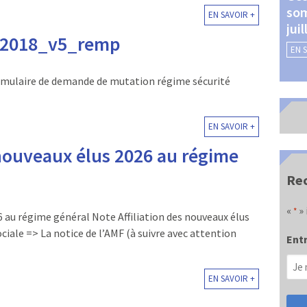
som
Châteauroux (24 et 25
EN SAVOIR +
jui
septembre 2026)
2018_v5_remp
EN 
EN SAVOIR +
laire de demande de mutation régime sécurité
EN SAVOIR +
nouveaux élus 2026 au régime
Rec
«
» 
*
 au régime général Note Affiliation des nouveaux élus
ciale => La notice de l’AMF (à suivre avec attention
Entr
EN SAVOIR +