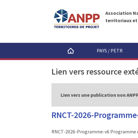
A
A
N
l
P
Association N
l
P
territoriaux e
e
r
a
u
PAYS / PETR
c
o
Lien vers ressource ext
n
t
e
n
Lien vers une publication non ANP
u
RNCT-2026-Programme
RNCT-2026-Programme-v6 Programme dé