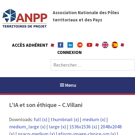
A
A
l
Association Nationale des Pôles
N
l
territoriaux et des Pays
P
e
P
r
a
ACCÈS ADHÉRENT
u
CONNEXION
c
o
R
n
e
t
c
e
h
Menu
n
e
u
r
L’IA et son éthique – C.Villani
c
h
PAYS / PETR
Downloads:
full (x)
|
thumbnail (x)
|
medium (x)
|
e
medium_large (x)
|
large (x)
|
1536x1536 (x)
|
2048x2048
r
ANPP
(x)
|
psacp-medium (x)
|
gform-image-choice-sm (x)
|