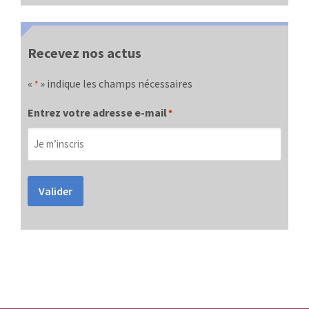
Recevez nos actus
«
» indique les champs nécessaires
*
Entrez votre adresse e-mail
*
Valider