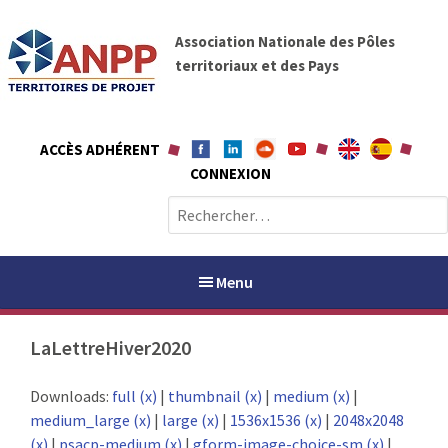
A
A
l
Association Nationale des Pôles
N
l
territoriaux et des Pays
P
e
P
r
a
ACCÈS ADHÉRENT
u
CONNEXION
c
o
R
n
e
t
c
e
h
Menu
n
e
u
r
LaLettreHiver2020
c
h
PAYS / PETR
Downloads:
full (x)
|
thumbnail (x)
|
medium (x)
|
e
medium_large (x)
|
large (x)
|
1536x1536 (x)
|
2048x2048
r
ANPP
(x)
|
psacp-medium (x)
|
gform-image-choice-sm (x)
|