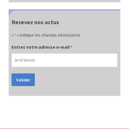
Recevez nos actus
«
» indique les champs nécessaires
*
Entrez votre adresse e-mail
*
Valider