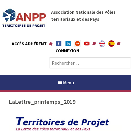
A
A
l
Association Nationale des Pôles
N
l
territoriaux et des Pays
P
e
P
r
a
ACCÈS ADHÉRENT
u
CONNEXION
c
o
R
n
e
t
c
e
h
Menu
n
e
u
r
LaLettre_printemps_2019
c
h
PAYS / PETR
e
r
ANPP