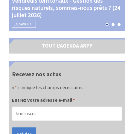
Vendredis territoriaux - Gestion des
Webi
et
risques naturels, sommes-nous prêts ? (24
Terr
juillet 2026)
les 
EN SAVOIR +
EN SA
TOUT L'AGENDA ANPP
Recevez nos actus
«
» indique les champs nécessaires
*
Entrez votre adresse e-mail
*
Valider