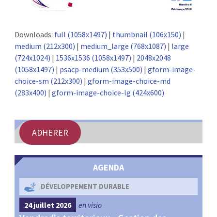
Downloads:
full (1058x1497)
|
thumbnail (106x150)
|
medium (212x300)
|
medium_large (768x1087)
|
large
(724x1024)
|
1536x1536 (1058x1497)
|
2048x2048
(1058x1497)
|
psacp-medium (353x500)
|
gform-image-
choice-sm (212x300)
|
gform-image-choice-md
(283x400)
|
gform-image-choice-lg (424x600)
ADHERER
AGENDA
DÉVELOPPEMENT DURABLE
24 juillet 2026
en visio
4 s