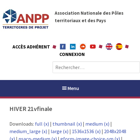
A
A
l
Association Nationale des Pôles
N
l
territoriaux et des Pays
P
e
P
r
a
ACCÈS ADHÉRENT
u
CONNEXION
c
o
R
n
e
t
c
e
h
Menu
n
e
u
r
HIVER 21vfinale
c
h
PAYS / PETR
Downloads:
full (x)
|
thumbnail (x)
|
medium (x)
|
e
medium_large (x)
|
large (x)
|
1536x1536 (x)
|
2048x2048
r
ANPP
(x)
|
psacp-medium (x)
|
gform-image-choice-sm (x)
|