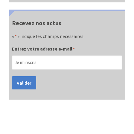
Recevez nos actus
«
» indique les champs nécessaires
*
Entrez votre adresse e-mail
*
Valider