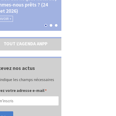
mes-nous prêts ? (24
La transition écologique 
llet 2026)
les contractualisations (4
septembre 2026)
SAVOIR +
EN SAVOIR +
TOUT L'AGENDA ANPP
evez nos actus
indique les champs nécessaires
ez votre adresse e-mail
*