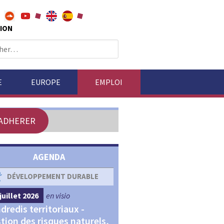
ION
E
EUROPE
EMPLOI
ADHERER
AGENDA
DÉVELOPPEMENT DURABLE
DÉVELOPPEMENT ÉCONOM
juillet 2026
en visio
4 septembre 2026
en visio
dredis territoriaux -
Webinaires "Transitions,
tion des risques naturels,
Financements et Territoir