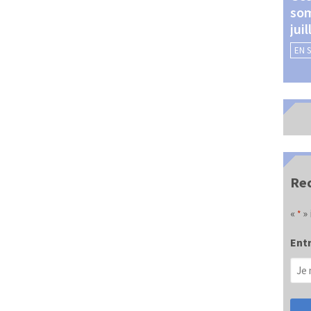
som
Châteauroux (24 et 25
jui
septembre 2026)
EN 
EN SAVOIR +
Rec
«
» 
*
Entr