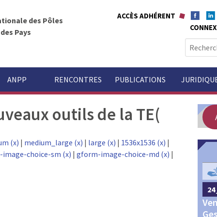
ACCÈS ADHÉRENT
ationale des Pôles
CONNEX
t des Pays
R
e
c
h
ANPP
RENCONTRES
PUBLICATIONS
JURIDIQU
e
r
veaux outils de la TE(
c
h
e
um (x)
|
medium_large (x)
|
large (x)
|
1536x1536 (x)
|
r
-image-choice-sm (x)
|
gform-image-choice-md (x)
|
GOUVERNANCE
:
24 
24 septembre 2026
Châteauroux
Ven
Congrès annuel des Pôles
Ges
territoriaux et des Pays 2026