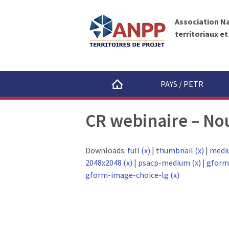
A
A
N
l
P
Association N
l
P
territoriaux e
e
r
a
u
PAYS / PETR
c
o
CR webinaire – Nou
n
t
e
Downloads:
full (x)
|
thumbnail (x)
|
medi
n
2048x2048 (x)
|
psacp-medium (x)
|
gform
u
gform-image-choice-lg (x)