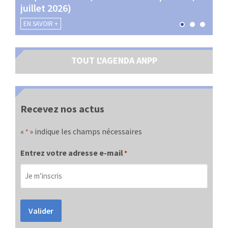
juillet 2026)
les 
EN SAVOIR +
EN SA
TOUT L'AGENDA ANPP
Recevez nos actus
«
» indique les champs nécessaires
*
Entrez votre adresse e-mail
*
Valider