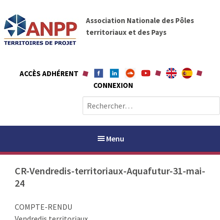
A
A
l
Association Nationale des Pôles
N
l
territoriaux et des Pays
P
e
P
r
a
ACCÈS ADHÉRENT
u
CONNEXION
c
o
R
n
e
t
c
e
h
Menu
n
e
u
r
CR-Vendredis-territoriaux-Aquafutur-31-mai-
c
24
h
PAYS / PETR
e
COMPTE-RENDU
r
ANPP
Vendredis territoriaux