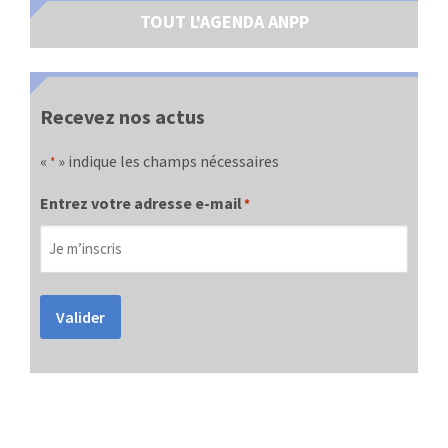
TOUT L'AGENDA ANPP
Recevez nos actus
«
» indique les champs nécessaires
*
Entrez votre adresse e-mail
*
Valider