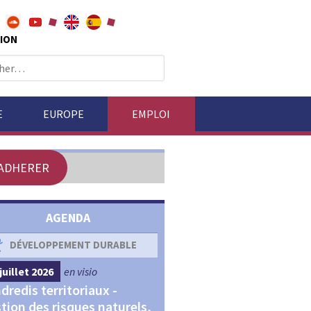
ION
E
EUROPE
EMPLOI
ADHERER
AGENDA
DÉVELOPPEMENT DURABLE
DÉVELOPPEMENT ÉCONOM
juillet 2026
en visio
4 septembre 2026
en visio
dredis territoriaux -
Webinaires "Transitions,
tion des risques naturels,
Financements et Territoir