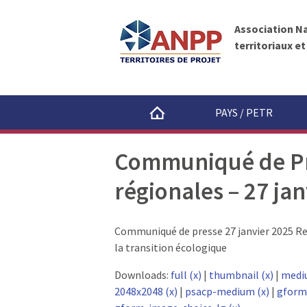
A
A
N
l
P
Association N
l
P
territoriaux e
e
r
a
u
PAYS / PETR
c
o
Communiqué de Pr
n
t
régionales – 27 ja
e
n
u
Communiqué de presse 27 janvier 2025 Ren
la transition écologique
Downloads:
full (x)
|
thumbnail (x)
|
medi
2048x2048 (x)
|
psacp-medium (x)
|
gform