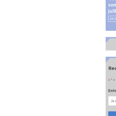
som
Châteauroux (24 et 25
jui
septembre 2026)
EN 
EN SAVOIR +
Rec
«
» 
*
Entr