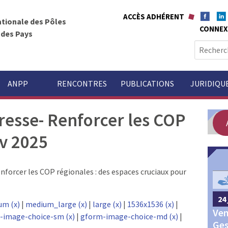
ACCÈS ADHÉRENT
ationale des Pôles
CONNEX
t des Pays
R
e
c
h
ANPP
RENCONTRES
PUBLICATIONS
JURIDIQU
e
r
esse- Renforcer les COP
c
h
nv 2025
e
r
forcer les COP régionales : des espaces cruciaux pour
GOUVERNANCE
:
24 
24 septembre 2026
Châteauroux
um (x)
|
medium_large (x)
|
large (x)
|
1536x1536 (x)
|
Ven
Congrès annuel des Pôles
-image-choice-sm (x)
|
gform-image-choice-md (x)
|
Ges
territoriaux et des Pays 2026