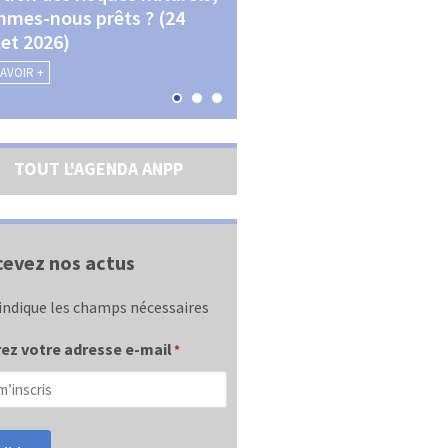
mes-nous prêts ? (24
La transition écologique 
llet 2026)
les contractualisations (4
septembre 2026)
SAVOIR +
EN SAVOIR +
TOUT L'AGENDA ANPP
evez nos actus
indique les champs nécessaires
ez votre adresse e-mail
*