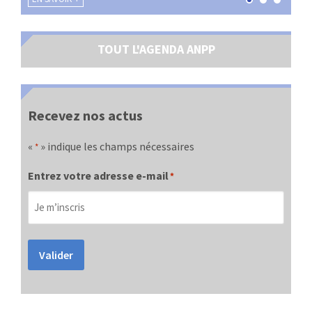
TOUT L'AGENDA ANPP
Recevez nos actus
«
» indique les champs nécessaires
*
Entrez votre adresse e-mail
*
Valider