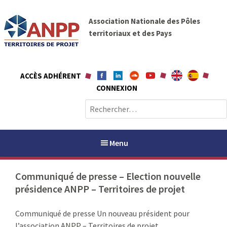
A
A
l
Association Nationale des Pôles
N
l
territoriaux et des Pays
P
e
P
r
a
ACCÈS ADHÉRENT
u
CONNEXION
c
o
R
n
e
t
c
e
h
Menu
n
e
u
r
Communiqué de presse – Election nouvelle
c
présidence ANPP – Territoires de projet
h
PAYS / PETR
e
Communiqué de presse Un nouveau président pour
r
ANPP
l’association ANPP – Territoires de projet