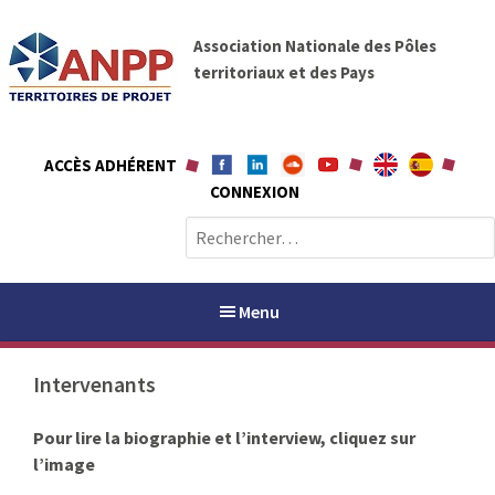
A
A
l
Association Nationale des Pôles
N
l
territoriaux et des Pays
P
e
P
r
a
ACCÈS ADHÉRENT
u
CONNEXION
c
o
R
n
e
t
c
e
h
Menu
n
e
u
r
Intervenants
c
h
PAYS / PETR
Pour lire la biographie et l’interview, cliquez sur
e
l’image
r
ANPP