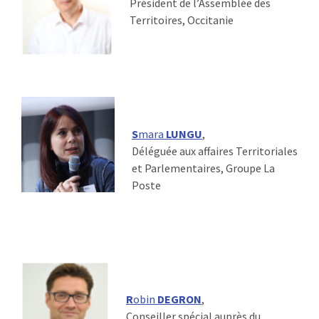
Président de l’Assemblée des
Territoires, Occitanie
S
mara
LUNGU
,
Déléguée aux affaires Territoriales
et Parlementaires, Groupe La
Poste
R
obin
DEGRON
,
Conseiller spécial auprès du