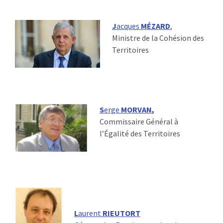
:
RENCONTRES
J
acques
MÉZARD
,
Ministre de la Cohésion des
PUBLICATIONS
Territoires
JURIDIQUE
EUROPE
S
erge
MORVAN
,
EMPLOI
Commissaire Général à
l’Égalité des Territoires
L
aurent
RIEUTORT