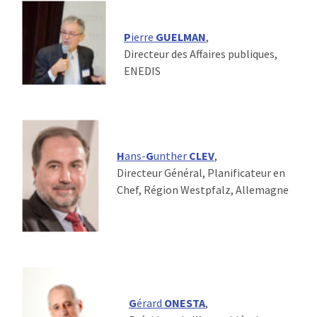
P
ierre
GUELMAN
,
Directeur des Affaires publiques,
ENEDIS
H
ans-
G
unther
CLEV
,
Directeur Général, Planificateur en
Chef, Région Westpfalz, Allemagne
G
érard
ONESTA
,